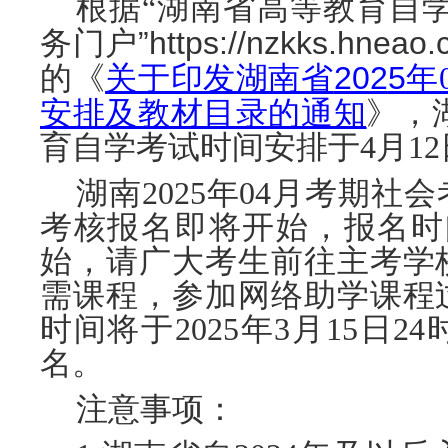
根据
“湖南省高等教育自
”https://nzkks.hneao
务门户
202
5
的《
关于印发湖南省
年
安排及教材目录的通知
》，
育自学考试时间安排于
4
月
12
湖南
202
5
年
04
月考期社会
考核报名即将开始，报名时
始，请广大考生前往主考学
需课程，参加网络助学课程
时间将于202
5
年
3
月
1
5日2
名。
注意事项：